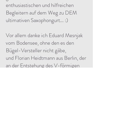
enthusiastischen und hilfreichen
Begleitern auf dem Weg zu DEM
ultimativen Saxophongurt... :)
Vor allem danke ich Eduard Mesnjak
vom Bodensee, ohne den es den
Bügel-Versteller nicht gäbe,
und Florian Heidtmann aus Berlin, der
an der Entstehung des V-förmigen
Gurtes nicht ganz unschuldig ist.
Ihrer Geduld und Expertise ist es
geschuldet, dass wir diese Gurte nun
anbieten können.